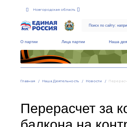
Новгородская область
О партии
Лица партии
Наша дея
Местные общественные приемные Партии
Руководитель Региональной обще
Народная программа «Единой России»
Главная
Наша Деятельность
Новости
Перерасч
Перерасчет за к
балкона на кон