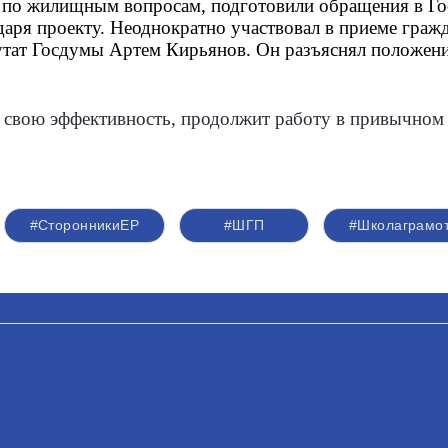
 по жилищным вопросам, подготовили обращения в Го
аря проекту. Неоднократно участвовал в приеме гражд
тат Госдумы Артем Кирьянов. Он разъяснял положения
 свою эффективность, продолжит работу в привычном ф
#СторонникиЕР
#ШГП
#Школаграмот