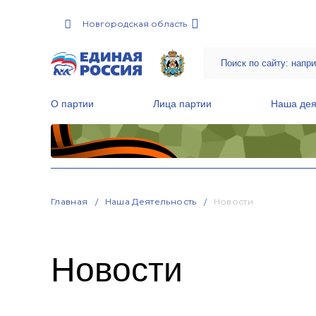
Новгородская область
О партии
Лица партии
Наша дея
Местные общественные приемные Партии
Руководитель Региональной обще
Народная программа «Единой России»
Главная
Наша Деятельность
Новости
Новости