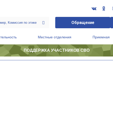
Обращение
тельность
Местные отделения
Приемная
ПОДДЕРЖКА УЧАСТНИКОВ СВО
ственной приемной Председателя Партии
Президиум регионального политического совета