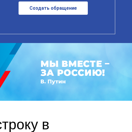
Создать обращение
троку в