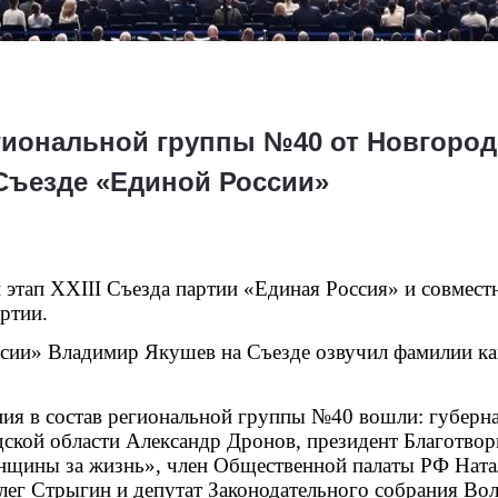
гиональной группы №40 от Новгород
 Съезде «Единой России»
этап XXIII Съезда партии «Единая Россия» и совмест
ртии.
ссии» Владимир Якушев на Съезде озвучил фамилии ка
ния в состав региональной группы №40 вошли: губерна
ской области Александр Дронов, президент Благотвор
енщины за жизнь», член Общественной палаты РФ Натал
ег Стрыгин и депутат Законодательного собрания Вол