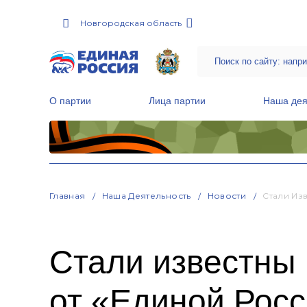
Новгородская область
О партии
Лица партии
Наша дея
Местные общественные приемные Партии
Руководитель Региональной обще
Народная программа «Единой России»
Главная
Наша Деятельность
Новости
Стали Из
Стали известны 
от «Единой Рос