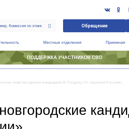
Обращение
тельность
Местные отделения
Приемная
ПОДДЕРЖКА УЧАСТНИКОВ СВО
ственной приемной Председателя Партии
Президиум регионального политического совета
вестны Новгородские Кандидаты В Госдуму От «Единой России»
новгородские канди
сии»