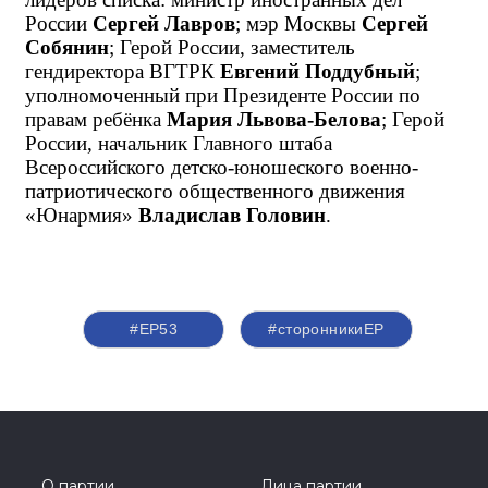
России 
Сергей Лавров
; мэр Москвы 
Сергей 
Собянин
; Герой России, заместитель 
гендиректора ВГТРК 
Евгений Поддубный
; 
уполномоченный при Президенте России по 
правам ребёнка 
Мария Львова-Белова
; Герой 
России, начальник Главного штаба 
Всероссийского детско-юношеского военно-
патриотического общественного движения 
«Юнармия» 
Владислав Головин
.
#ЕР53
#сторонникиЕР
О партии
Лица партии