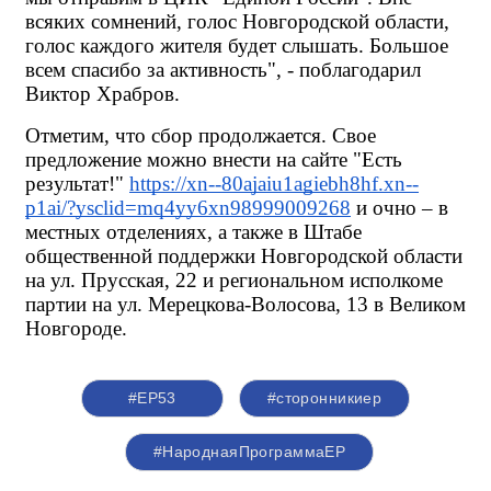
всяких сомнений, голос Новгородской области, 
голос каждого жителя будет слышать. Большое 
всем спасибо за активность", - поблагодарил 
Виктор Храбров.
Отметим, что сбор продолжается. Свое 
предложение можно внести на сайте "Есть 
результат!"
https://xn--80ajaiu1agiebh8hf.xn--
p1ai/?ysclid=mq4yy6xn98999009268
 и очно – в 
местных отделениях, а также в Штабе 
общественной поддержки Новгородской области 
на ул. Прусская, 22 и региональном исполкоме 
партии на ул. Мерецкова-Волосова, 13 в Великом 
Новгороде.
#ЕР53
#сторонникиер
#НароднаяПрограммаЕР