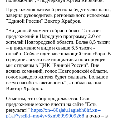
полномочий", - подчеркнул Артем Кирьянов.
Предложения жителей региона будут услышаны, 
заверил руководитель регионального исполкома 
"Единой России" Виктор Храбров. 
"На данный момент собрано более 15 тысяч 
предложений в Народную программу 2.0 от 
жителей Новгородской области. Более 8,5 тысяч 
– в письменном виде и свыше 6,5 тысяч - 
онлайн. Сейчас идет завершающий этап сбора. В 
середине августа все инициативы новгородцев 
мы отправим в ЦИК "Единой России". Вне 
всяких сомнений, голос Новгородской области, 
голос каждого жителя будет слышать. Большое 
всем спасибо за активность", - поблагодарил 
Виктор Храбров.
Отметим, что сбор продолжается. Свое 
предложение можно внести на сайте "Есть 
результат!"
https://xn--80ajaiu1agiebh8hf.xn--
p1ai/?ysclid=mq4yy6xn98999009268
 и очно – в 