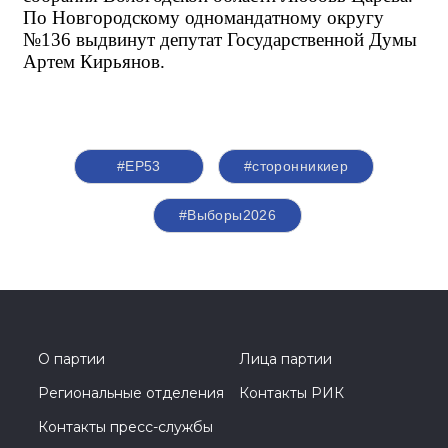
По Новгородскому одномандатному округу 
№136 выдвинут депутат Государственной Думы 
Артем Кирьянов.
#ЕР53
#сторонникиер
#Выборы2026
О партии
Лица партии
Региональные отделения
Контакты РИК
Контакты пресс-службы