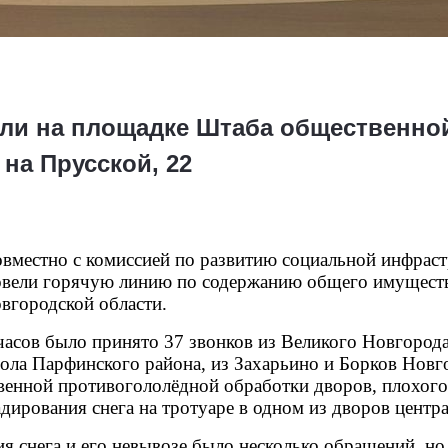
ли на площадке Штаба общественно
на Прусской, 22
овместно с комиссией по развитию социальной инфра
овели горячую линию по содержанию общего имуществ
вгородской области.
часов было принято 37 звонков из Великого Новгорода,
ола Парфинского района, из Захарьино и Борков Новго
венной противогололёдной обработки дворов, плохого 
адирования снега на тротуаре в одном из дворов центр
 снега и его невывозе было несколько обращений, но 