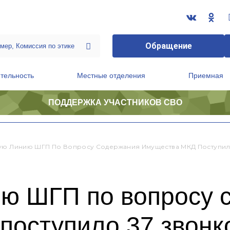
Обращение
тельность
Местные отделения
Приемная
ПОДДЕРЖКА УЧАСТНИКОВ СВО
ственной приемной Председателя Партии
Президиум регионального политического совета
ую Линию ШГП По Вопросу Содержания Имущества МКД Поступил
ию ШГП по вопросу 
поступило 37 звонк