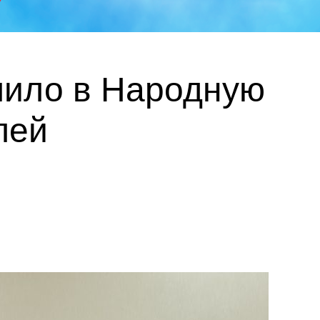
пило в Народную
лей