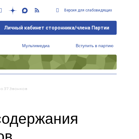
Версия для слабовидящих
Личный кабинет сторонника/члена Партии
Мультимедиа
Вступить в партию
Региональный исполнительный комитет
о 37 Звонков
содержания
ов