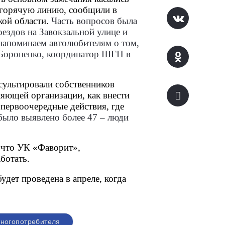
 горячую линию, сообщили в 
ой области. 
Часть вопросов была
ездов на Завокзальной улице и
напоминаем автолюбителям о том,
я Бороненко, координатор ШГП в
сультировали собственников 
ющей организации, как внести 
ервоочередные действия, где 
было выявлено более 47 – люди
что УК «Фаворит», 
ботать.
т проведена в апреле, когда 
ногопотребителя