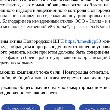
ех фактах, с которыми обращались жители области на
ищного надзора и лицензионного контроля Новгородск
ципального жилья, по содержанию внутридворовых про
. Благодарим за немедленный отклик ООО «Солид» и 
и мешают качественной её уборке
", - рассказала Юли
лены актива Новгородской ШГП
https://t.me/shgp53
 кон
 куда обращаться при равнодушном отношении управля
ого ремонта, какие при этом должны быть совершены п
его фактов сбоев в работе управляющих организаций 
сразу нескольким.
яющих компаниях тоже были. Новгородцы отметили, 
рой», «Общий дом» в последнее время стали лучше ра
ржанию общего имущества многоквартирных домов буде
о дворах после таяния снега.
#сторонникиЕР
#ШГП
#Школаграмот