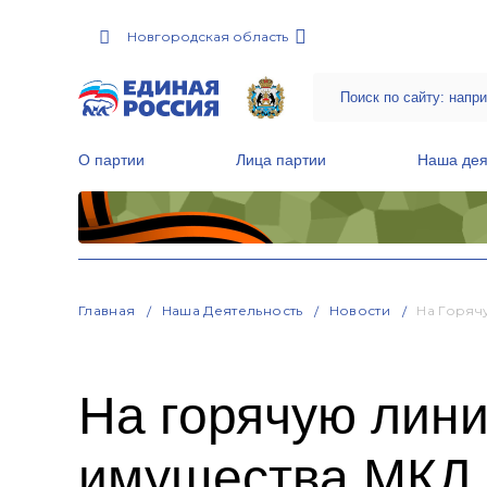
Новгородская область
О партии
Лица партии
Наша дея
Местные общественные приемные Партии
Руководитель Региональной обще
Народная программа «Единой России»
Главная
Наша Деятельность
Новости
На Горяч
На горячую лин
имущества МКД 